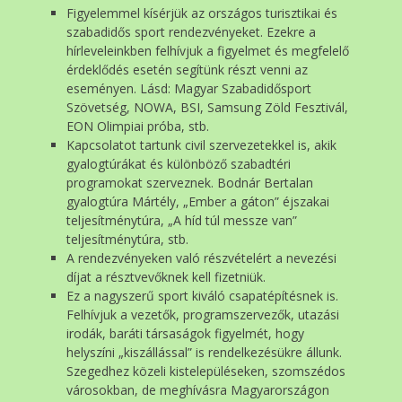
Figyelemmel kísérjük az országos turisztikai és
szabadidős sport rendezvényeket. Ezekre a
hírleveleinkben felhívjuk a figyelmet és megfelelő
érdeklődés esetén segítünk részt venni az
eseményen. Lásd: Magyar Szabadidősport
Szövetség, NOWA, BSI, Samsung Zöld Fesztivál,
EON Olimpiai próba, stb.
Kapcsolatot tartunk civil szervezetekkel is, akik
gyalogtúrákat és különböző szabadtéri
programokat szerveznek. Bodnár Bertalan
gyalogtúra Mártély, „Ember a gáton” éjszakai
teljesítménytúra, „A híd túl messze van”
teljesítménytúra, stb.
A rendezvényeken való részvételért a nevezési
díjat a résztvevőknek kell fizetniük.
Ez a nagyszerű sport kiváló csapatépítésnek is.
Felhívjuk a vezetők, programszervezők, utazási
irodák, baráti társaságok figyelmét, hogy
helyszíni „kiszállással” is rendelkezésükre állunk.
Szegedhez közeli kistelepüléseken, szomszédos
városokban, de meghívásra Magyarországon