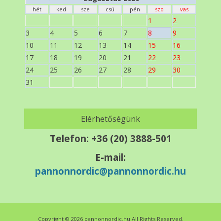
hét
ked
sze
csü
pén
szo
vas
1
2
3
4
5
6
7
8
9
10
11
12
13
14
15
16
17
18
19
20
21
22
23
24
25
26
27
28
29
30
31
Elérhetőségünk
Telefon: +36 (20) 3888-501
E-mail:
pannonnordic@pannonnordic.hu
Copyright © 2026
pannonnordic.hu
All Rights Reserved.