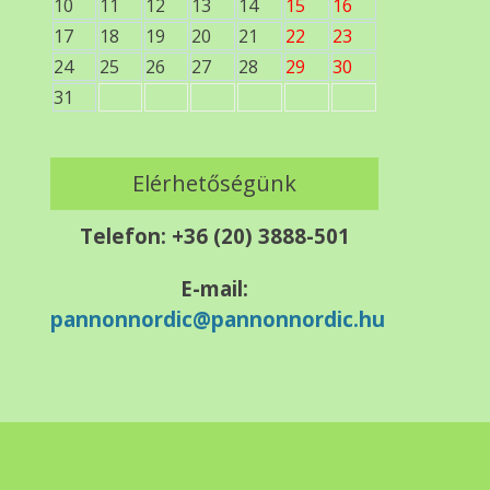
10
11
12
13
14
15
16
17
18
19
20
21
22
23
24
25
26
27
28
29
30
31
Elérhetőségünk
Telefon: +36 (20) 3888-501
E-mail:
pannonnordic@pannonnordic.hu