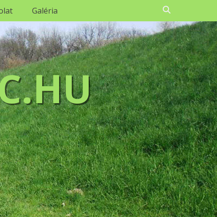
Search
olat
Galéria
C.HU