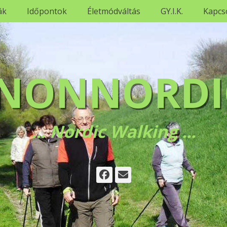
ák
Időpontok
Életmódváltás
GY.I.K.
Kapcs
NONNORDI
... Nordic Walking ...
Facebook
Email