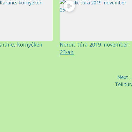
Karancs környékén
Nordic túra 2019. november
23-án
Next 
Next
Téli túr
post: