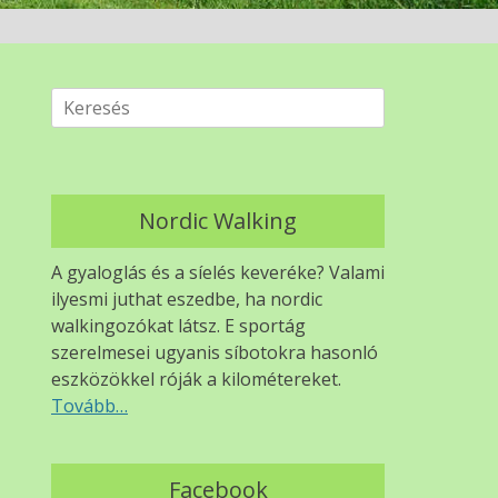
Search
for:
Nordic Walking
A gyaloglás és a síelés keveréke? Valami
ilyesmi juthat eszedbe, ha nordic
walkingozókat látsz. E sportág
szerelmesei ugyanis síbotokra hasonló
eszközökkel róják a kilométereket.
Tovább…
Facebook