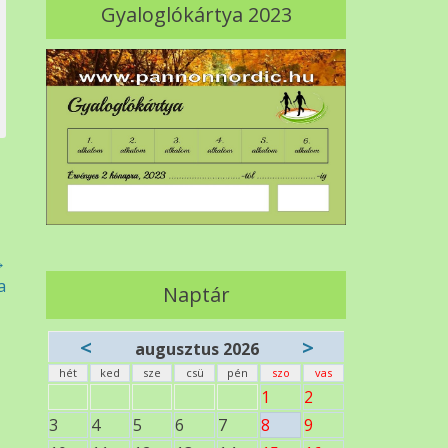
Gyaloglókártya 2023
→
a
Naptár
<
>
augusztus 2026
hét
ked
sze
csü
pén
szo
vas
1
2
3
4
5
6
7
8
9