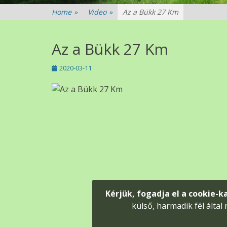
Home
»
Video
»
Az a Bükk 27 Km
Az a Bükk 27 Km
Posted
Author
2020-03-11
on
Kérjük, fogadja el a cookie-k
külső, harmadik fél által