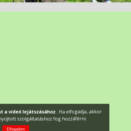
at a videó lejátszásához
.
Ha elfogadja, akkor
 nyújtott szolgáltatáshoz fog hozzáférni.
Elfogadom