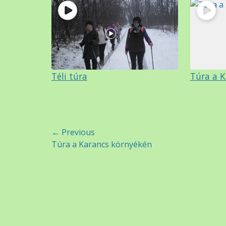
Téli túra
Túra a 
Bejegyzés
← Previous
Previous
Túra a Karancs környékén
navigáció
post: