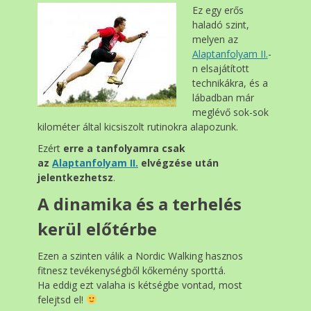
Ez egy erős
haladó szint,
melyen az
Alaptanfolyam II.
-
n elsajátított
technikákra, és a
lábadban már
meglévő sok-sok
kilométer által kicsiszolt rutinokra alapozunk.
Ezért
erre a tanfolyamra csak
az
Alaptanfolyam II.
elvégzése után
jelentkezhetsz
.
A dinamika és a terhelés
kerül előtérbe
Ezen a szinten válik a Nordic Walking hasznos
fitnesz tevékenységből kőkemény sporttá.
Ha eddig ezt valaha is kétségbe vontad, most
felejtsd el!