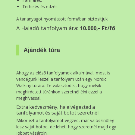
Iramjáték.
Terhelés és edzés.
A tananyagot nyomtatott formában biztosítjuk!
A Haladó tanfolyam ára:
10.000,- Ft/fő
Ajándék túra
Ahogy az előző tanfolyamok alkalmával, most is
vendégünk leszel a tanfolyam után egy Nordic
Walking túrára. Te választod ki, hogy melyik
meghirdetett túránkon szeretnél élni ezzel a
meghívással.
Extra kedvezmény, ha elvégezted a
tanfolyamot és saját botot szeretnél
Mikor ezt a tanfolyamot végzed, már valószínűleg
lesz saját botod, de lehet, hogy szeretnél majd egy
jobbat vásárolni.