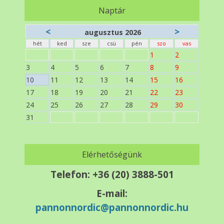
Naptár
<
>
augusztus 2026
hét
ked
sze
csü
pén
szo
vas
1
2
3
4
5
6
7
8
9
10
11
12
13
14
15
16
17
18
19
20
21
22
23
24
25
26
27
28
29
30
31
Elérhetőségünk
Telefon: +36 (20) 3888-501
E-mail:
pannonnordic@pannonnordic.hu