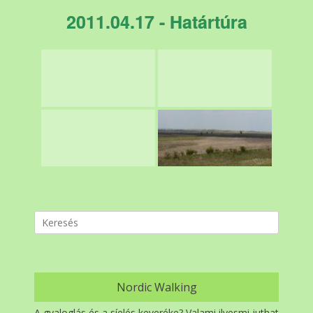
2011.04.17 - Határtúra
Search
for:
Nordic Walking
A gyaloglás és a síelés keveréke? Valami ilyesmi juthat